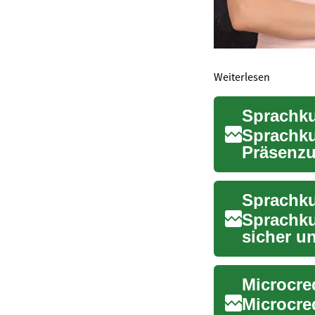
Weiterlesen
Sprachku
Sprachku
Präsenzu
umfasst. 
Sprachkur
Sprachku
sicher un
die persö
Microcre