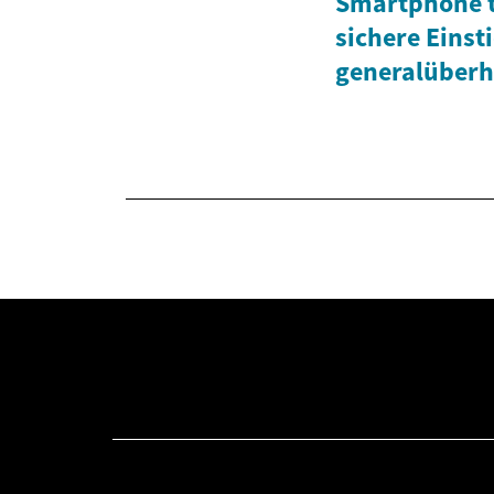
Smartphone t
sichere Einst
generalüberh