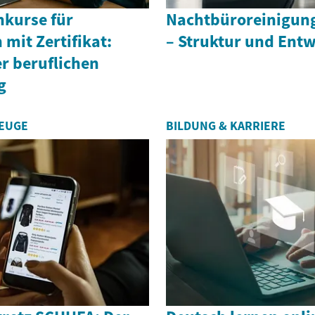
hkurse für
Nachtbüroreinigun
mit Zertifikat:
– Struktur und Ent
r beruflichen
g
ZEUGE
BILDUNG & KARRIERE