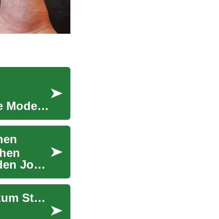
e Modelle
rnen
chen
 den Job,
Microcredentials und Zertifikate als Ergänzung zum Studienweg