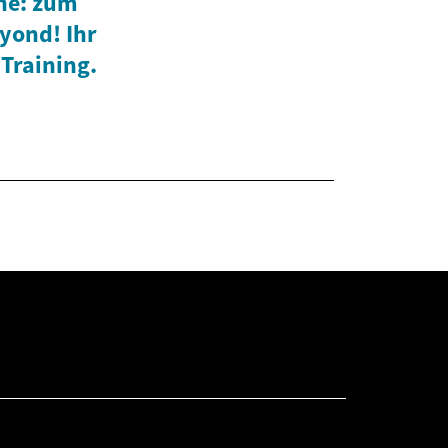
ne: zum
eyond! Ihr
 Training.