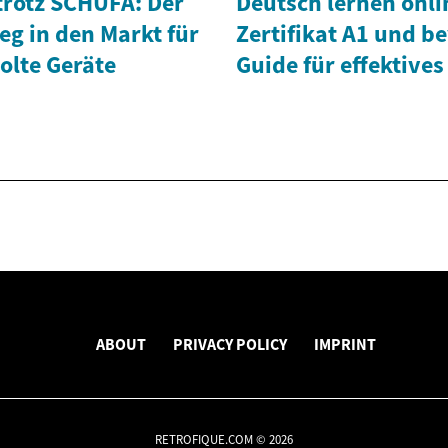
rotz SCHUFA: Der
Deutsch lernen onli
ieg in den Markt für
Zertifikat A1 und b
olte Geräte
Guide für effektives
ABOUT
PRIVACY POLICY
IMPRINT
RETROFIQUE.COM © 2026