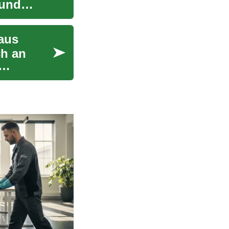
 und
 aus
ch an