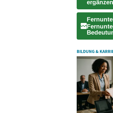
ergänzen
Berufstät
Fernunte
Fernunter
Bedeutun
Möglichke
BILDUNG & KARRI