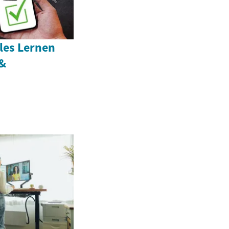
les Lernen
 &