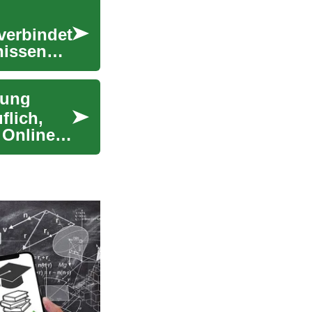
verbindet
nissen
gung
flich,
 Online-