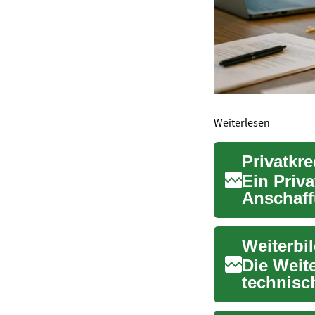
Weiterlesen
Privatkre
Ein Priva
Anschaf
vorzuneh
Weiterbi
Die Weit
technisc
und richte