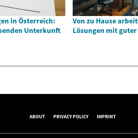
n in Österreich:
Von zu Hause arbei
senden Unterkunft
Lösungen mit guter
ABOUT
PRIVACY POLICY
IMPRINT