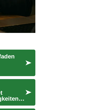
tfaden
t
gkeiten