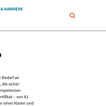
 & KARRIERE
D
r Bedarf an
 die sicher
Kompetenzen
tifikat – von A1
en einen klaren und