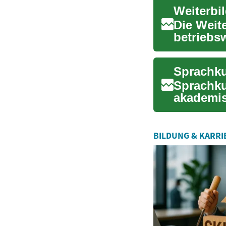
Weiterb
Die Weit
betriebs
des Gesu
Sprachku
Sprachku
akademis
Lernen mi
BILDUNG & KARRI