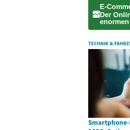
E-Commer
Der Onli
enormen 
eine beq
TECHNIK & FAHR
Smartphone-K