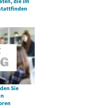
ten, die im
stattfinden
 den Sie
in
oren