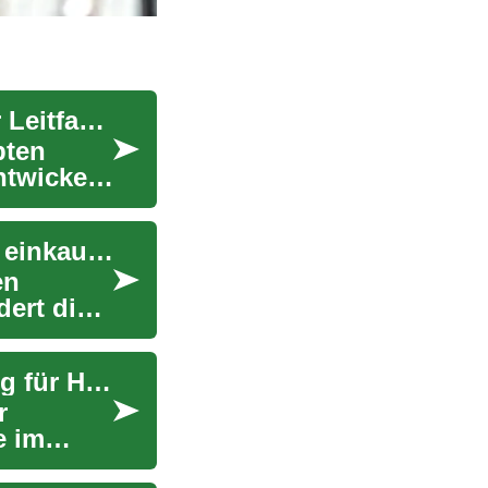
Schmuck im Online-Shopping: Ein umfassender Leitfaden für moderne Frauen
bten
twickelt.
E-Commerce Revolution: Bequem von zu Hause einkaufen
en
ert die
E-Commerce Revolutioniert das Online-Shopping für Haushaltswaren
r
e im