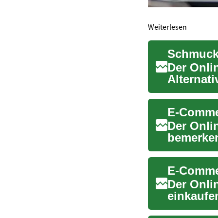
Weiterlesen
Der Onli
Alternati
Dieser m.
Der Onli
bemerken
Art und W
Der Onli
einkaufe
Bereich 