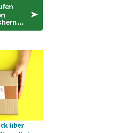
ufen
en
chern
ick über