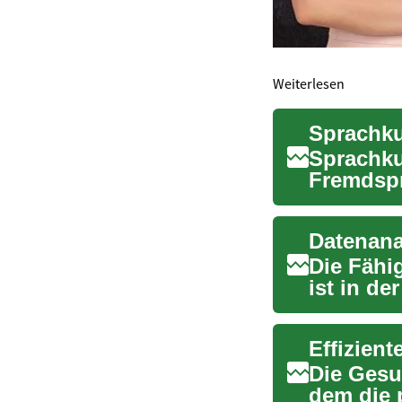
Weiterlesen
Sprachku
Sprachku
Fremdspr
anzuwend
Datenana
Die Fähig
ist in de
Bedeut...
Effizien
Die Gesu
dem die 