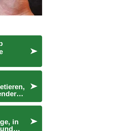
b
e
etieren,
ender
ge, in
 und