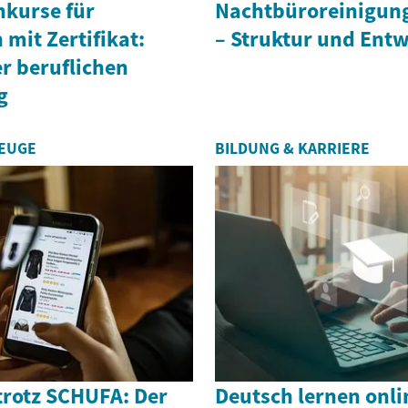
hkurse für
Nachtbüroreinigun
mit Zertifikat:
– Struktur und Ent
r beruflichen
g
ZEUGE
BILDUNG & KARRIERE
rotz SCHUFA: Der
Deutsch lernen onli