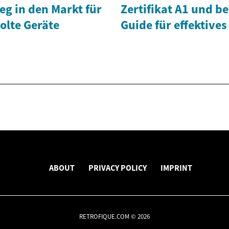
ieg in den Markt für
Zertifikat A1 und b
olte Geräte
Guide für effektives
ABOUT
PRIVACY POLICY
IMPRINT
RETROFIQUE.COM © 2026