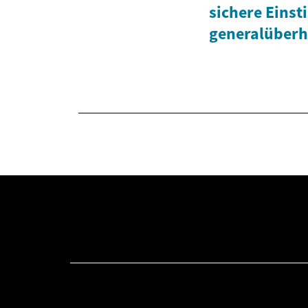
sichere Einst
generalüberh