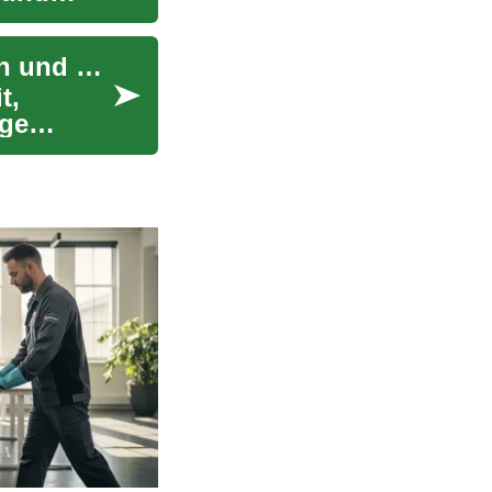
Sprachkurse: Der Schlüssel zu neuen Horizonten und Karrierechancen
t,
ige