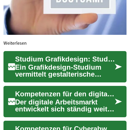
Weiterlesen
Studium Grafikdesign: Studienwege und Lernmöglichkeiten
Ein Grafikdesign-Studium
vermittelt gestalterische
Grundlagen, technische
Fähigkeiten und
Kompetenzen für den digitalen Arbeitsmarkt
konzeptionelles Denken, die...
Der digitale Arbeitsmarkt
entwickelt sich ständig weiter
und bietet eine Vielzahl von
Karrieremöglichkeiten für
Kompetenzen für Cyberabwehr erwerben
Fachk...