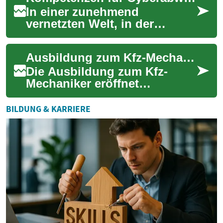
In einer zunehmend
vernetzten Welt, in der
digitale Infrastrukturen das
Rückgrat von Wirtschaft und
Ausbildung zum Kfz-Mechaniker: Karrierechancen in der Automobilbranche
Gesellschaft bild...
Die Ausbildung zum Kfz-
Mechaniker eröffnet
vielfältige Möglichkeiten in
der dynamischen
BILDUNG & KARRIERE
Automobilbranche. Als
Fachkra...