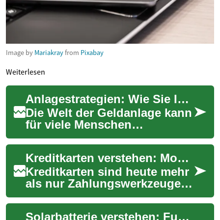
Image by
Mariakray
from
Pixabay
Weiterlesen
Anlagestrategien: Wie Sie Ihr Geld klug investieren und vermehren
Die Welt der Geldanlage kann
für viele Menschen
überwältigend sein. Es gibt
unzählige Möglichkeiten, sein
Kreditkarten verstehen: Moderner Leitfaden & Tipps
Geld zu inv...
Kreditkarten sind heute mehr
als nur Zahlungswerkzeuge:
Sie bieten Komfort beim
Einkaufen, weltweite
Solarbatterie verstehen: Funktionsweise, Auswahl, Sicherheit
Akzeptanz, Schut...