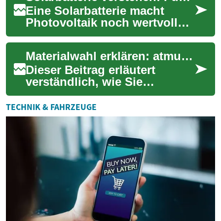
Eine Solarbatterie macht
Photovoltaik noch wertvoller:
Sie speichert tagsüber
erzeugten Solarstrom, damit
Materialwahl erklären: atmungsaktive und pflegeleichte Stoffe verstehen
Sie ihn abe...
Dieser Beitrag erläutert
verständlich, wie Sie
atmungsaktive und
pflegeleichte Stoffe für
TECHNIK & FAHRZEUGE
Damenbekleidung erkennen
un...