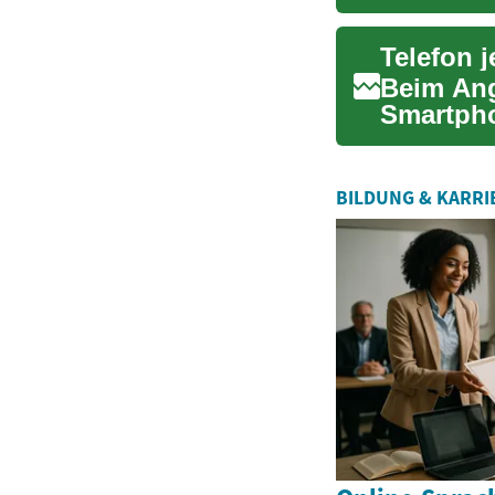
Autofina
Beim Ang
Smartpho
bestellen
BILDUNG & KARRI