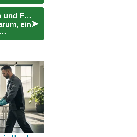
Telefon jetzt kaufen und später zahlen: Optionen und Fallstricke
arum, ein