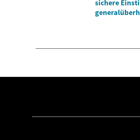
sichere Einst
generalüberh