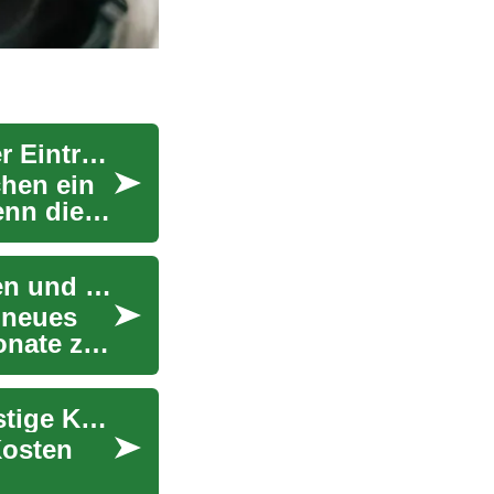
Autokredite und SCHUFA: Wie Sie trotz negativer Einträge ein Auto finanzieren können
chen ein
enn die
Phone kaufen, später bezahlen: Optionen, Kosten und Hinweise
 neues
onate zu
Autofinanzierung leicht gemacht: Tipps für günstige Kredite und gute SCHUFA-Scores
Kosten