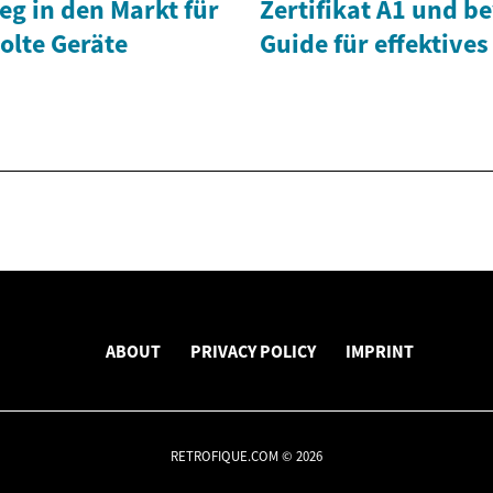
ieg in den Markt für
Zertifikat A1 und b
olte Geräte
Guide für effektives
ABOUT
PRIVACY POLICY
IMPRINT
RETROFIQUE.COM © 2026