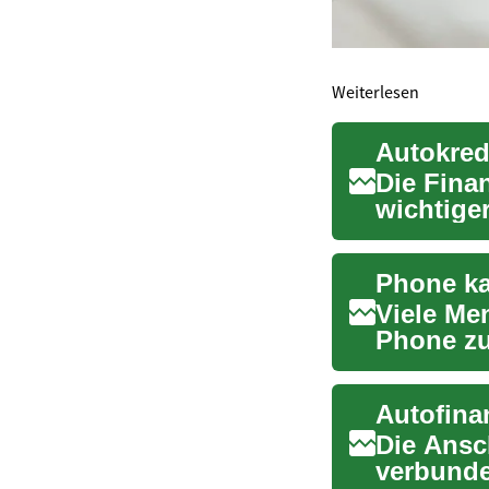
Weiterlesen
Die Fina
wichtiger
SCHUF...
Viele Me
Phone zu
verteilen.
Die Ansc
verbunde