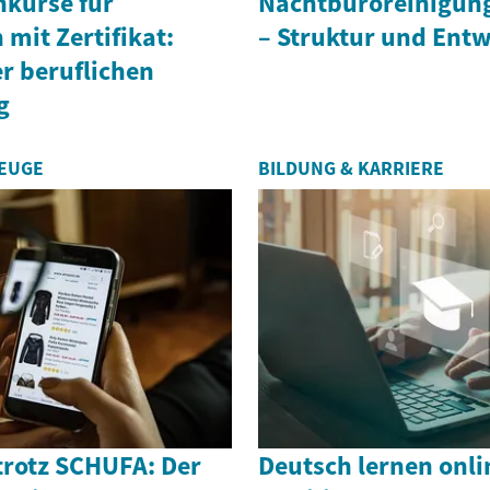
hkurse für
Nachtbüroreinigun
mit Zertifikat:
– Struktur und Ent
r beruflichen
g
ZEUGE
BILDUNG & KARRIERE
rotz SCHUFA: Der
Deutsch lernen onli