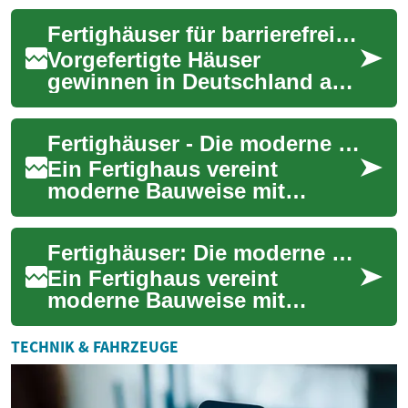
barrierefreies Wohnen. Sie
Fertighäuser für barrierefreies und altersgerechtes Wohnen
bieten sc...
Vorgefertigte Häuser
gewinnen in Deutschland an
Bedeutung als praktische
Lösung für barrierefreies und
Fertighäuser - Die moderne Lösung für flexibles Wohnen
altersgerechte...
Ein Fertighaus vereint
moderne Bauweise mit
Effizienz und Nachhaltigkeit.
Diese innovative Wohnform
Fertighäuser: Die moderne Wohnlösung für jeden Lebensabschnitt
gewinnt in Deutsc...
Ein Fertighaus vereint
moderne Bauweise mit
Effizienz und Nachhaltigkeit.
Diese innovative Wohnform
TECHNIK & FAHRZEUGE
gewinnt in Deutsc...