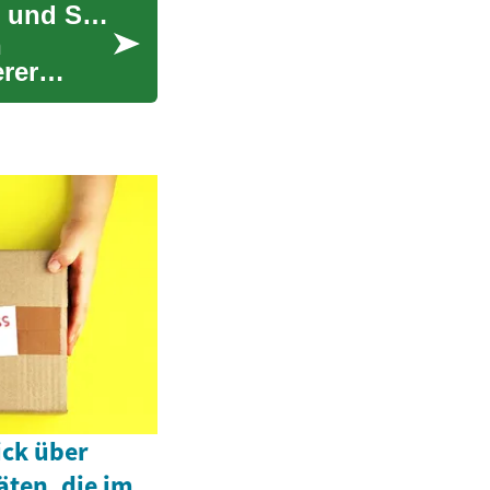
Die besten SUV-Angebote für Senioren: Komfort und Sicherheit im Fokus
n
erer
ick über
ten, die im