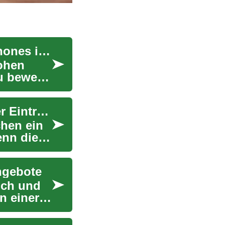
Sparsamkeit trifft Funktion: Gebrauchte Smartphones im Fokus
hohen
u bewegt,
Autokredite und SCHUFA: Wie Sie trotz negativer Einträge ein Auto finanzieren können
chen ein
enn die
ngebote
ich und
n einer