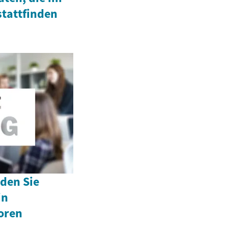
stattfinden
 den Sie
in
oren