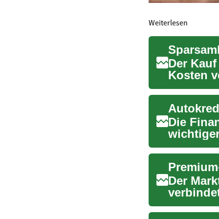
Weiterlesen
Der Kauf
Kosten v
über Alte
Die Fina
wichtiger
SCHUF...
Premium-
Der Mark
verbinde
neuen Ge