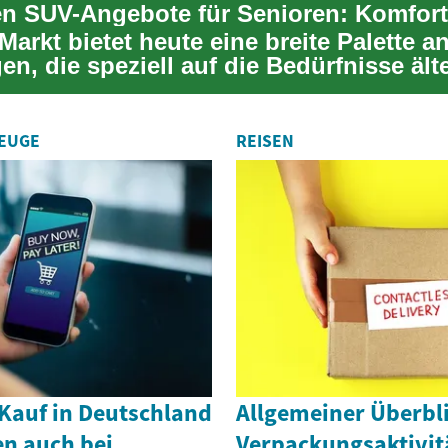
arkt bietet heute eine breite Palette a
n, die speziell auf die Bedürfnisse ält
ugesch...
ZEUGE
REISEN
auf in Deutschland
Allgemeiner Überbl
en auch bei
Verpackungsaktivitä