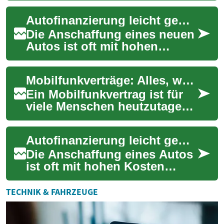
erleichtern. Von intelligenten
Autofinanzierung leicht gemacht: Günstige Kredite für Ihren Traumwagen
Waschmaschi...
Die Anschaffung eines neuen
Autos ist oft mit hohen
Kosten verbunden. Viele
Menschen greifen daher auf
Mobilfunkverträge: Alles, was Sie wissen müssen
eine Autofinan...
Ein Mobilfunkvertrag ist für
viele Menschen heutzutage
unerlässlich. Er ermöglicht
den Zugang zu mobiler
Autofinanzierung leicht gemacht: Tipps für günstige Kredite und gute SCHUFA-Scores
Kommunikatio...
Die Anschaffung eines Autos
ist oft mit hohen Kosten
verbunden. Für viele
Menschen ist daher eine
TECHNIK & FAHRZEUGE
Autofinanzierung de...