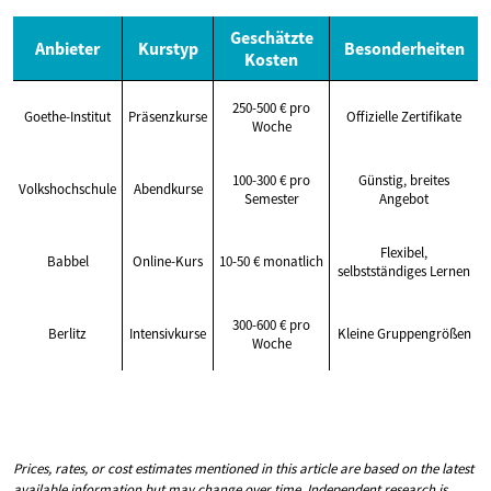
Geschätzte
Anbieter
Kurstyp
Besonderheiten
Kosten
250-500 € pro
Goethe-Institut
Präsenzkurse
Offizielle Zertifikate
Woche
100-300 € pro
Günstig, breites
Volkshochschule
Abendkurse
Semester
Angebot
Flexibel,
Babbel
Online-Kurs
10-50 € monatlich
selbstständiges Lernen
300-600 € pro
Berlitz
Intensivkurse
Kleine Gruppengrößen
Woche
Prices, rates, or cost estimates mentioned in this article are based on the latest
available information but may change over time. Independent research is