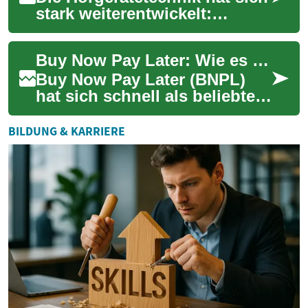
stark weiterentwickelt:
moderne Hörhilfen liefern
bessere Klangqualität,
Buy Now Pay Later: Wie es Smartphone-Käufe verändert
automatische A...
Buy Now Pay Later (BNPL)
hat sich schnell als beliebte
Zahlungsoption für Online-
und Smartphone-Käufe
BILDUNG & KARRIERE
etabliert. Hän...