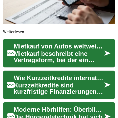
Weiterlesen
Mietkauf von Autos weltweit: So funktionieren Zahlungspläne und Rechte
Mietkauf beschreibt eine
Vertragsform, bei der ein
Fahrzeug zunächst gemietet
und durch fortlaufende
Wie Kurzzeitkredite international funktionieren
Zahlungen später...
Kurzzeitkredite sind
kurzfristige Finanzierungen,
die in vielen Ländern
unterschiedlich reguliert und
Moderne Hörhilfen: Überblick zu Technik, Typen und Kosten
angeboten werde...
Die Hörgerätetechnik hat sich