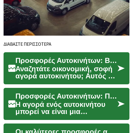
ΔΙΑΒΑΣΤΕ ΠΕΡΙΣΣΟΤΕΡΑ
Προσφορές Αυτοκινήτων: Βρείτε τις Καλύτερες Ευκαιρίες
Αναζητάτε οικονομική, σοφή
αγορά αυτοκινήτου; Αυτός ο
οδηγός σας δείχνει πώς να
εντοπίσετε αξιόλογες
Προσφορές Αυτοκινήτων: Πώς να Βρείτε τις Καλύτερες Ευκαιρίες
προσφορές αυτοκι...
Η αγορά ενός αυτοκινήτου
μπορεί να είναι μια
σημαντική επένδυση, αλλά με
τις σωστές στρατηγικές
Οι καλύτερες προσφορές αυτοκινήτων: Πώς να βρείτε την ιδανική συμφωνία
μπορείτε να εξοικονομ...