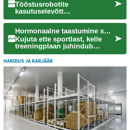
Tööstusrobotite
kasutuselevõtt
väikeettevõtetes on üha
populaarsemaks muutuv
Hormonaalne taastumine spordis ja perioodiseerimine
trend, mis pakub uusi
võimalusi tootlikk...
Kujuta ette sportlast, kelle
treeningplaan juhindub
hormoonidest ja
immuuntestidest iga päev
HARIDUS JA KARJÄÄR
läbi. Iga tsükkel kohand...