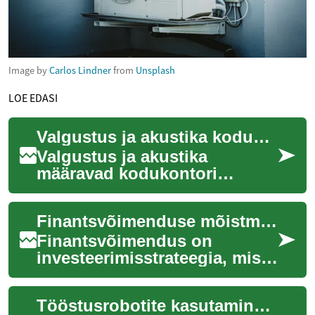
Image by
Carlos Lindner
from
Unsplash
LOE EDASI
Valgustus ja akustika kodukontori optimeerimine
Valgustus ja akustika
määravad kodukontori
funktsionaalsuse ning
töötamise kogemuse palju
Finantsvõimenduse mõistmine ja rakendamine tänapäeva investeerimismaailmas
rohkem kui esmapilgul
tundu...
Finantsvõimendus on
investeerimisstrateegia, mis
võib pakkuda
märkimisväärseid võimalusi,
Tööstusrobotite kasutamine väikeettevõtetes
kuid kätkeb endas ka olulis...