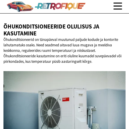
ÕHUKONDITSIONEERIDE OLULISUS
JA
KASUTAMINE
Õhukonditsioneerid on tänapäeval muutunud paljude kodude ja kontorite
lahutamatuks osaks. Need seadmed aitavad luua mugava ja meeldiva
keskkonna, reguleerides ruumi temperatuuri ja niiskustaset.
Õhukonditsioneeride kasutamine on eriti oluline kuumadel suvepäevadel või
piirkondades, kus temperatuur püsib aastaringselt kõrge.