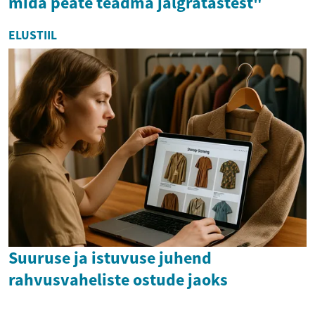
mida peate teadma jalgratastest"
ELUSTIIL
Suuruse ja istuvuse juhend
rahvusvaheliste ostude jaoks