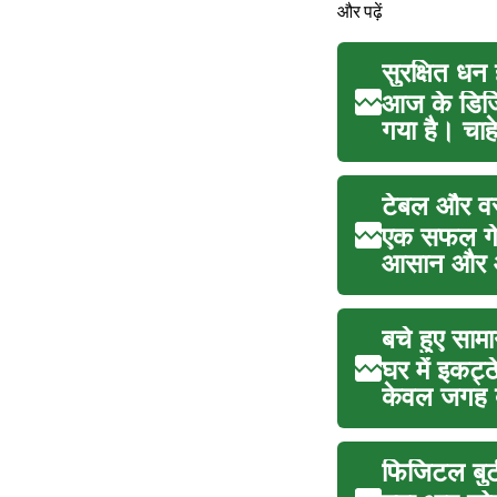
और पढ़ें
सुरक्षित धन
आज के डिजि
गया है। चाहे
टेबल और वस्
एक सफल गेर
आसान और आ
बचे हुए साम
घर में इकट्
केवल जगह बन
फिजिटल बु