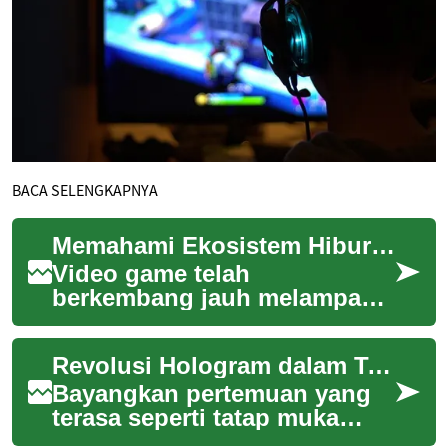
BACA SELENGKAPNYA
Memahami Ekosistem Hiburan Digital di Seluruh Dunia
Video game telah
berkembang jauh melampaui
sekadar hiburan sederhana,
menjadi pilar utama dalam
Revolusi Hologram dalam Telekomunikasi: Komunikasi 3D Baru
ekosistem digital glo...
Bayangkan pertemuan yang
terasa seperti tatap muka
meski peserta terpisah jarak