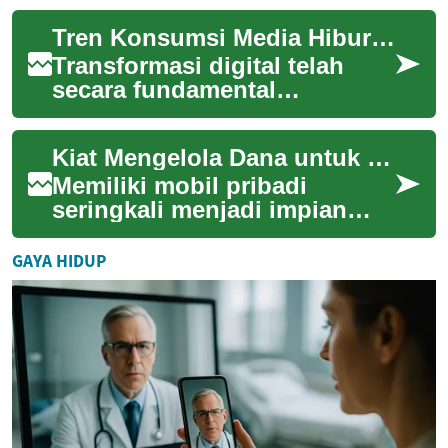
jauh. Teknologi hologram
Tren Konsumsi Media Hiburan Digital
untuk teleko...
Transformasi digital telah
secara fundamental
mengubah cara individu
berinteraksi dengan hiburan.
Kiat Mengelola Dana untuk Pembelian Mobil
Dari media tradisio...
Memiliki mobil pribadi
seringkali menjadi impian
banyak orang, namun proses
pembeliannya membutuhkan
GAYA HIDUP
perencanaan fina...