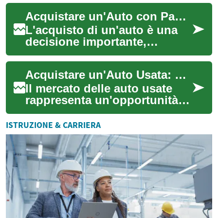
l'acquisto di un veicolo più
Acquistare un'Auto con Pagamento Dilazionato: Opzioni e Considerazioni
accessibile, ...
L'acquisto di un'auto è una
decisione importante,
specialmente per chi ha un
budget limitato o preferisce
Acquistare un'Auto Usata: Guida Completa per Fare la Scelta Giusta
distribuire...
Il mercato delle auto usate
rappresenta un'opportunità
interessante per chi desidera
acquistare un veicolo a un
ISTRUZIONE & CARRIERA
prezz...