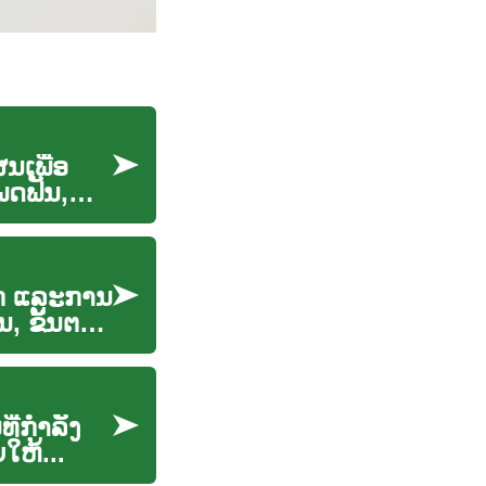
ນເພື່ອ
ພດຟັນ,
າກ ແລະການ
ນ, ຂັ້ນຕອນ
ທີ່ກຳລັງ
ໃຫ້...