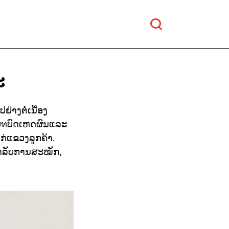
ະ
າງຕໍ່ເນື່ອງ
 ບทບົດເຫດຜົນແລະ
່ແຂວງລູກຄ້າ.
ໍາລັບການສະໝັກ,