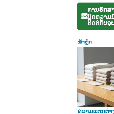
ການຮັກສາ
ບົດຄວາມນ
ຕິດຕໍ່ກັບ
rehabilita
ໜ້າຫຼັກ
ຄວາມແຕກຕ່າງລ