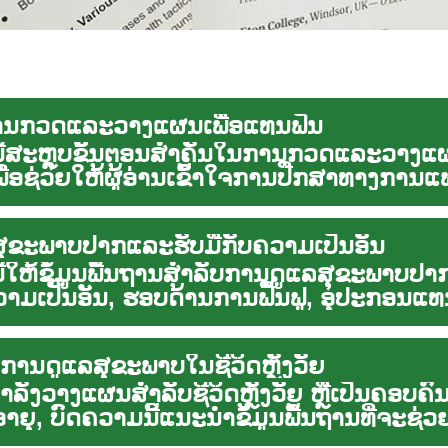
ານກວດແລະວາງແຜນເພື່ອແທນຟັນ
ີ້ສະຫຼຸບຂັ້ນຕອນສໍາຄັນໃນການກວດແລະວາງແຜ
ື່ອຊ່ວຍໃຫ້ຜູ້ອ່ານເຂົ້າໃຈການປືກສາທາງການແ
ູກ...
ັນສຸຂະພາບປາກແລະຮັບມືກັບຄວາມເປັນອັນ
ີ້ໃຫ້ຂໍ້ມູນພື້ນຖານສໍາລັບການດູແລສຸຂະພາບປ
ວາມເປັນອັນ, ຮອບດ້ານການຟື້ນຟູ, ອຸປະກອນແທ
ການດູແລສຸຂະພາບໃນຊີວິດຫຼັງວັຍ
ກໍາລັງວາງແຜນສຳລັບຊີວິດຫຼັງວັຍ ຫຼືເປັນຄອບຄົນ
ອາຍຸ, ບົດຄວາມນີ້ແນະນຳຂໍ້ມູນພື້ນຖານທີ່ຈະຊ່ວຍ