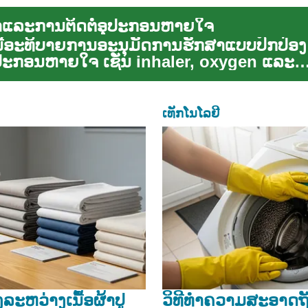
ແລະການຕິດຕໍ່ອຸປະກອນຫາຍໃຈ
ີ້ອະທິບາຍການອະນຸມັດການຮັກສາແບບປົກປ່ອ
ອຸປະກອນຫາຍໃຈ ເຊັ່ນ inhaler, oxygen ແລະ
tion ເພ...
ເທັກໂນໂລຢີ
ະຫວ່າງເນື້ອຜ້າປູ
ວິທີທຳຄວາມສະອາດຖັ