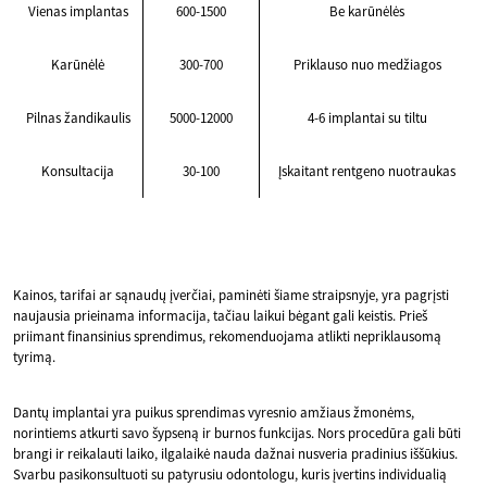
Vienas implantas
600-1500
Be karūnėlės
Karūnėlė
300-700
Priklauso nuo medžiagos
Pilnas žandikaulis
5000-12000
4-6 implantai su tiltu
Konsultacija
30-100
Įskaitant rentgeno nuotraukas
Kainos, tarifai ar sąnaudų įverčiai, paminėti šiame straipsnyje, yra pagrįsti
naujausia prieinama informacija, tačiau laikui bėgant gali keistis. Prieš
priimant finansinius sprendimus, rekomenduojama atlikti nepriklausomą
tyrimą.
Dantų implantai yra puikus sprendimas vyresnio amžiaus žmonėms,
norintiems atkurti savo šypseną ir burnos funkcijas. Nors procedūra gali būti
brangi ir reikalauti laiko, ilgalaikė nauda dažnai nusveria pradinius iššūkius.
Svarbu pasikonsultuoti su patyrusiu odontologu, kuris įvertins individualią