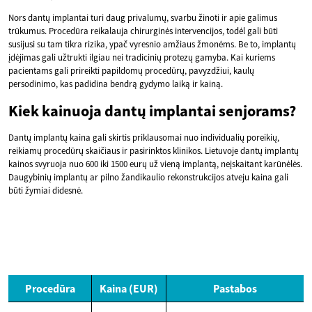
Nors dantų implantai turi daug privalumų, svarbu žinoti ir apie galimus
trūkumus. Procedūra reikalauja chirurginės intervencijos, todėl gali būti
susijusi su tam tikra rizika, ypač vyresnio amžiaus žmonėms. Be to, implantų
įdėjimas gali užtrukti ilgiau nei tradicinių protezų gamyba. Kai kuriems
pacientams gali prireikti papildomų procedūrų, pavyzdžiui, kaulų
persodinimo, kas padidina bendrą gydymo laiką ir kainą.
Kiek kainuoja dantų implantai senjorams?
Dantų implantų kaina gali skirtis priklausomai nuo individualių poreikių,
reikiamų procedūrų skaičiaus ir pasirinktos klinikos. Lietuvoje dantų implantų
kainos svyruoja nuo 600 iki 1500 eurų už vieną implantą, neįskaitant karūnėlės.
Daugybinių implantų ar pilno žandikaulio rekonstrukcijos atveju kaina gali
būti žymiai didesnė.
Procedūra
Kaina (EUR)
Pastabos