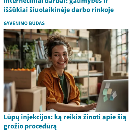
Internetiniai darbai: galimybės ir
iššūkiai šiuolaikinėje darbo rinkoje
GYVENIMO BŪDAS
Lūpų injekcijos: ką reikia žinoti apie šią
grožio procedūrą