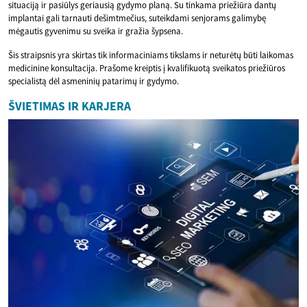
situaciją ir pasiūlys geriausią gydymo planą. Su tinkama priežiūra dantų
implantai gali tarnauti dešimtmečius, suteikdami senjorams galimybę
mėgautis gyvenimu su sveika ir gražia šypsena.
Šis straipsnis yra skirtas tik informaciniams tikslams ir neturėtų būti laikomas
medicinine konsultacija. Prašome kreiptis į kvalifikuotą sveikatos priežiūros
specialistą dėl asmeninių patarimų ir gydymo.
ŠVIETIMAS IR KARJERA