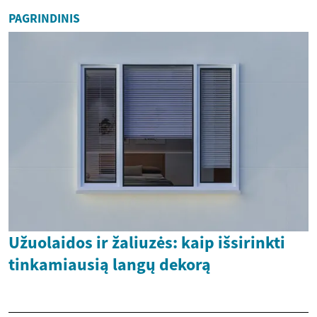
PAGRINDINIS
Užuolaidos ir žaliuzės: kaip išsirinkti
tinkamiausią langų dekorą