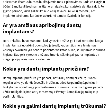
atliekamas išsamus burnos būklės įvertinimas ir planavimas. Tada chirurginiu
būdu į žandikaulį įsodinamas titano smaigalys, kuris atstoja danties šaknį. Po
gijimo periodo, kuris gali trukti nuo kelių savaičių iki kelių mėnesių, ant
implanto tvirtinama karūnėlė, atkurianti danties išvaizdą ir funkciją.
Ar yra amžiaus apribojimų dantų
implantams?
Nors anksčiau buvo manoma, kad vyresnis amžius gali būti kontraindikacija
implantams, šiuolaikinė odontologija įrodė, kad amžius nėra lemiamas
veiksnys. Svarbiau yra bendra paciento sveikatos būklė, kaulų tankis ir burnos
higiena. Daugelis vyresnio amžiaus žmonių sėkmingai gauna implantus ir
mėgaujasi jų teikiamais privalumais.
Kokia yra dantų implantų priežiūra?
Dantų implantų priežiūra yra panaši į natūralių dantų priežiūrą. Svarbu
reguliariai valyti dantis šepetėliu ir siūlu, naudoti tarpdančių šepetėlius ir
lankytis pas odontologą profilaktinėms apžiūroms. Tinkama higiena padeda
užtikrinti ilgalaikį implantų tarnavimą ir išvengti komplikacijų, tokių kaip
periimplantitas.
Kokie yra galimi dantų implantų trūkumai?