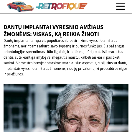
DANTŲ IMPLANTAI VYRESNIO AMŽIAUS
ŽMONĖMS: VISKAS, KĄ
REIKIA ŽINOTI
Dantų implantai tampa vis populiaresniu pasirinkimu vyresnio amžiaus
žmonėms, norintiems atkurti savo šypseną ir burnos funkcijas. Šis pažangus
odontologijos sprendimas siūlo ilgalaikį ir patikimą būdą pakeisti prarastus
dantis, suteikiant galimybę vėl mėgautis maistu, kalbėti aiškiai ir pasitikėti
savimi. Šiame straipsnyje aptarsime svarbiausius aspektus, susijusius su dantų
implantais vyresnio amžiaus žmonėms, nuo jų privalumų iki procedūros eigos
ir priežiūros.