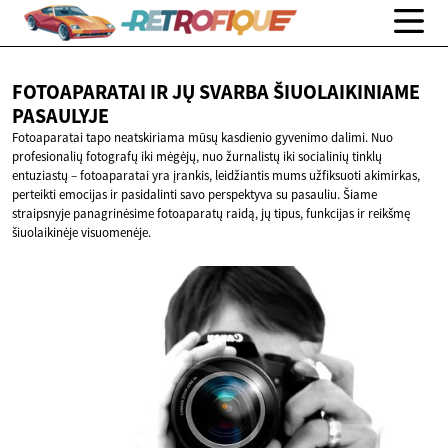
FOTOAPARATAI IR JŲ SVARBA
ŠIUOLAIKINIAME
PASAULYJE
Fotoaparatai tapo neatskiriama mūsų kasdienio gyvenimo dalimi. Nuo
profesionalių fotografų iki mėgėjų, nuo žurnalistų iki socialinių tinklų
entuziastų – fotoaparatai yra įrankis, leidžiantis mums užfiksuoti akimirkas,
perteikti emocijas ir pasidalinti savo perspektyva su pasauliu. Šiame
straipsnyje panagrinėsime fotoaparatų raidą, jų tipus, funkcijas ir reikšmę
šiuolaikinėje visuomenėje.