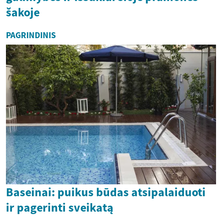
šakoje
PAGRINDINIS
Baseinai: puikus būdas atsipalaiduoti
ir pagerinti sveikatą