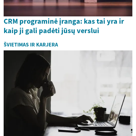
CRM programinė įranga: kas tai yra ir
kaip ji gali padėti jūsų verslui
ŠVIETIMAS IR KARJERA