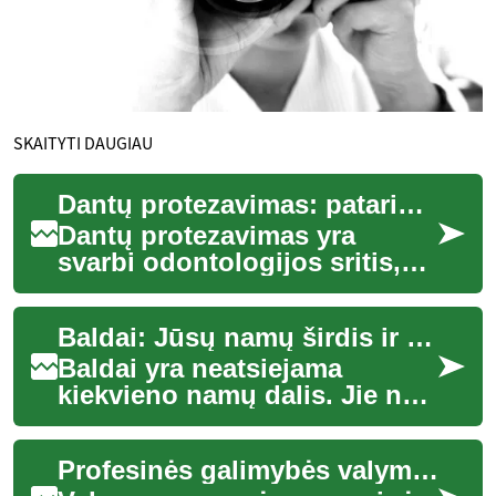
SKAITYTI DAUGIAU
Dantų protezavimas: patarimai ir pasirinkimai
Dantų protezavimas yra
svarbi odontologijos sritis,
padedanti atkurti prarastus
dantis ir pagerinti burnos
Baldai: Jūsų namų širdis ir siela
funkciją b...
Baldai yra neatsiejama
kiekvieno namų dalis. Jie ne
tik suteikia mūsų būstams
funkcionalumo, bet ir kuria
Profesinės galimybės valymo pramonėje
jaukumo bei...