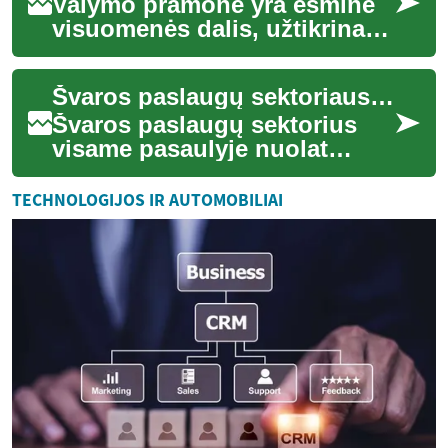
Valymo pramonė yra esminė
visuomenės dalis, užtikrinanti
švarą ir higieną įvairiose
aplinkose – nuo namų ūkių
Švaros paslaugų sektoriaus augimas ir galimybės
iki did...
Švaros paslaugų sektorius
visame pasaulyje nuolat
plečiasi, prisitaikydamas prie
besikeičiančių visuomenės ir
TECHNOLOGIJOS IR AUTOMOBILIAI
verslo ...