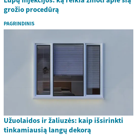
grožio procedūrą
PAGRINDINIS
Užuolaidos ir žaliuzės: kaip išsirinkti
tinkamiausią langų dekorą