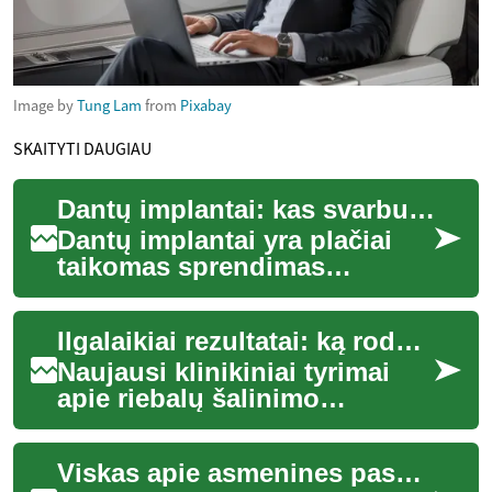
Image by
Tung Lam
from
Pixabay
SKAITYTI DAUGIAU
Dantų implantai: kas svarbu žinoti apie procedūrą ir priežiūrą
Dantų implantai yra plačiai
taikomas sprendimas
prarastiems dantims atkurti,
suteikiantis natūralesnę
Ilgalaikiai rezultatai: ką rodo naujausi klinikiniai tyrimai
kramtymo funkci...
Naujausi klinikiniai tyrimai
apie riebalų šalinimo
metodus tiria ilgalaikį poveikį,
saugumą ir paciento
Viskas apie asmenines paskolas: patarimai prieš skolinantis
pasitenkinimą...