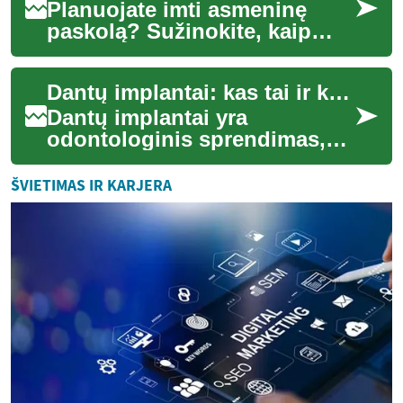
Planuojate imti asmeninę
paskolą? Sužinokite, kaip
įvertinti savo galimybes,
kokie yra paskolos privalumai
Dantų implantai: kas tai ir kaip jie veikia
ir rizikos...
Dantų implantai yra
odontologinis sprendimas,
skirtas atkurti prarastus
dantis ilguoju laikotarpiu.
ŠVIETIMAS IR KARJERA
Implantas paprast...