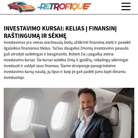
INVESTAVIMO KURSAI: KELIAS Į FINANSINĮ
RAŠTINGUMĄ
IR SĖKMĘ
Investavimas yra vienas svarbiausių būdų užtikrinti finansinę ateitį ir pasiekti
ilgalaikius finansinius tikslus. Tačiau daugeliui žmonių investavimo pasaulis
gali atrodyti sudėtingas ir bauginantis. Būtent čia į pagalbą ateina
investavimo kursai. Šie kursai suteikia žinių ir įgūdžių, reikalingų sėkmingai
investuoti ir valdyti savo finansus. Šiame straipsnyje panagrinėsime
investavimo kursų naudą, jų tipus ir kaip jie gali padėti jums tapti išmaniu
investuotoju.