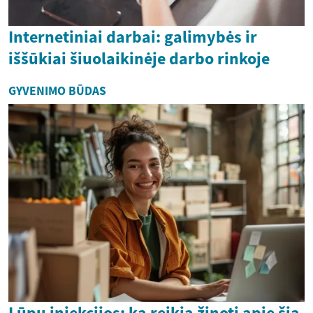
Internetiniai darbai: galimybės ir
iššūkiai šiuolaikinėje darbo rinkoje
GYVENIMO BŪDAS
Lūpų injekcijos: ką reikia žinoti apie šią