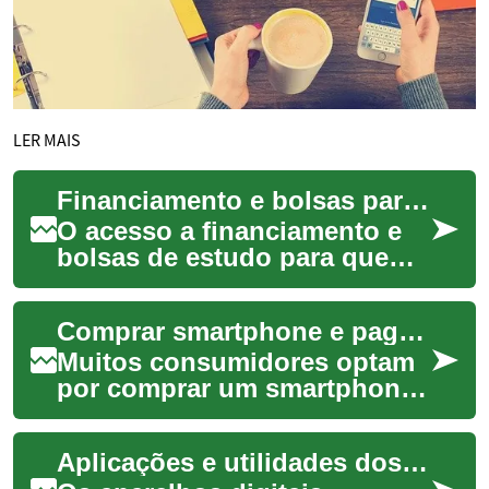
LER MAIS
Financiamento e bolsas para estudantes de futebol e esportes
O acesso a financiamento e
bolsas de estudo para quem
pratica futebol e outros
esportes exige planejamento
Comprar smartphone e pagar depois: opções e como funciona
e informaç...
Muitos consumidores optam
por comprar um smartphone
hoje e pagar depois, usando
planos de parcelamento,
Aplicações e utilidades dos aparelhos digitais portáteis
crédito rotat...