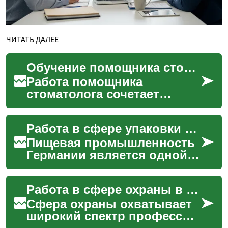
ЧИТАТЬ ДАЛЕЕ
Обучение помощника стоматолога: образование и практические навыки
Работа помощника
стоматолога сочетает
клинические умения,
навыки общения и знание
Работа в сфере упаковки продуктов питания в Германии: обзор отрасли
организационных
процессов клиники. ...
Пищевая промышленность
Германии является одной
из крупнейших в Европе, и
упаковка продуктов
Работа в сфере охраны в Финляндии: требования, обучение и особенности
питания играет в ней важн...
Сфера охраны охватывает
широкий спектр профессий