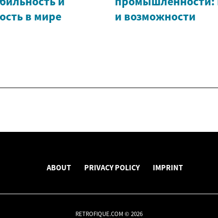
абильность и
промышленности: 
ость в мире
и возможности
ABOUT
PRIVACY POLICY
IMPRINT
RETROFIQUE.COM © 2026