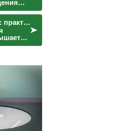
дения
Защита личных данных при онлайн-общении: практические правила
я
вышает