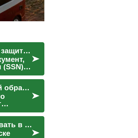
Social Security Card: назначение, получение и защита важного документа
кумент,
 (SSN),
Защита персональных данных при удалённой обработке вызовов
го
т
Защита личных данных: что не стоит раскрывать в профиле и в сообщениях
ске