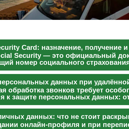
cial Security — это официальный до
щий номер социального страхования
пользуемый ...
ая обработка звонков требует особо
я к защите персональных данных: о
и VoIP и маршрутизации ...
дании онлайн-профиля и при перепи