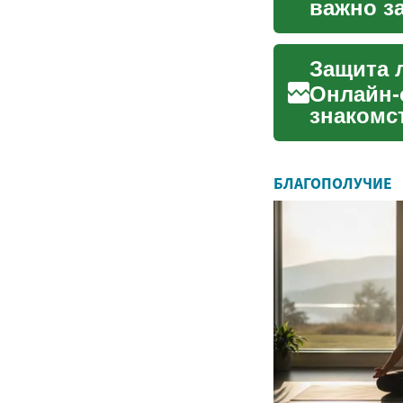
важно з
можно б
Онлайн-
знакомс
риски ут
БЛАГОПОЛУЧИЕ