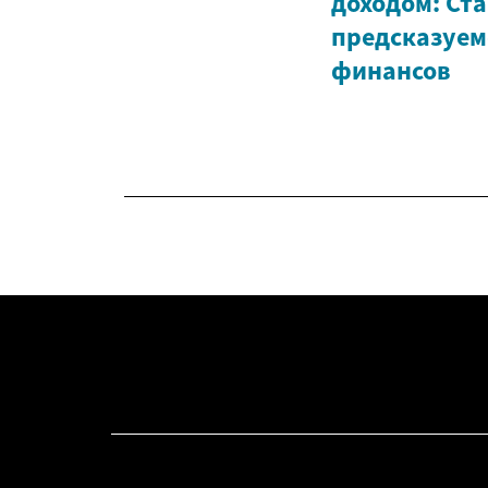
доходом: Ст
предсказуем
финансов