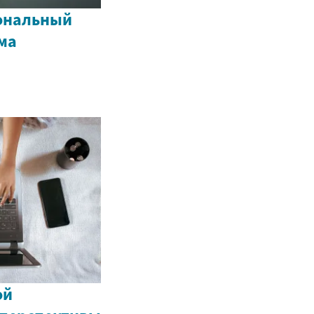
ональный
ма
ой