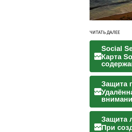
ЧИТАТЬ ДАЛЕЕ
Карта So
содержа
часто ис
Удалённ
внимани
настройк
При соз