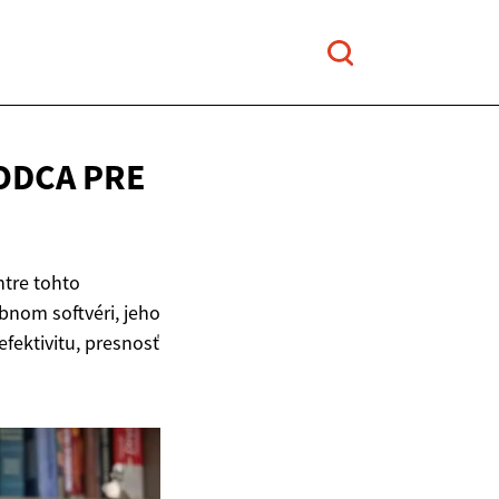
ODCA PRE
ntre tohto
nom softvéri, jeho
fektivitu, presnosť