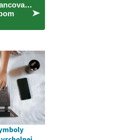
Elektrické kolobežky: Komplexný sprievodca financovaním a mesačnými splátkami
obom
Symboly
 vrcholnej