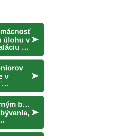
domácnosť
ú úlohu v
láciu až
eniorov
e v
ť
Montované domy: Komplexný sprievodca moderným bývaním
bývania,