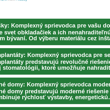
ky: Komplexný sprievodca pre vašu 
e svet obkladačiek a ich nenahraditeľn
 bývaní. Od výberu materiálu cez inšta
plantáty: Komplexný sprievodca pre s
plantáty predstavujú revolučné riešeni
 stomatológii, ktoré umožňuje nahradi
 zuby priro...
é domy predstavujú moderné riešenie 
mbinuje rýchlosť výstavby, energetickú
sť a kva...