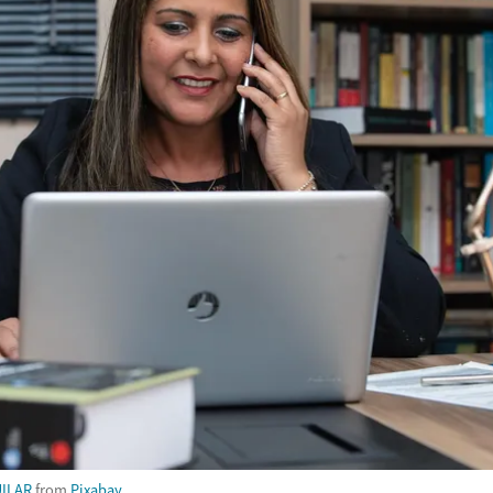
ILAR
from
Pixabay