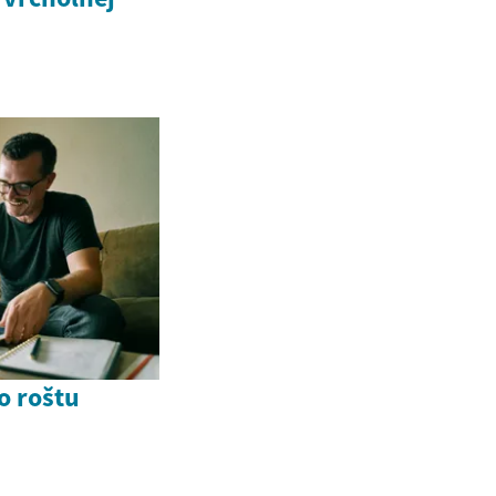
o roštu