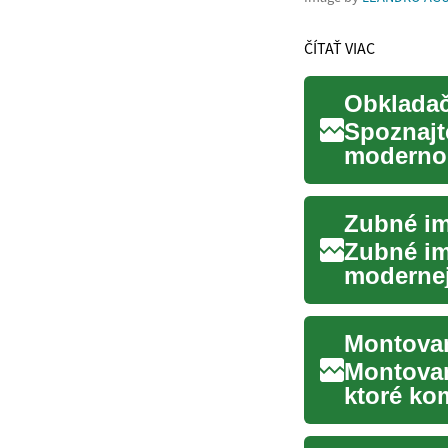
ČÍTAŤ VIAC
Obkladač
Spoznajt
modernom
po naj...
Zubné im
Zubné im
modernej
chýbajúce
Montovan
ktoré ko
efektívno