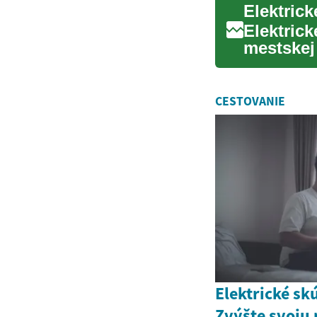
Elektric
mestskej
ekologic
CESTOVANIE
Elektrické sk
Zvýšte svoju 