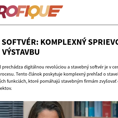
 SOFTVÉR: KOMPLEXNÝ SPRIEV
 VÝSTAVBU
 prechádza digitálnou revolúciou a stavebný softvér je v ce
ocesu. Tento článok poskytuje komplexný prehľad o staveb
ch funkciách, ktoré pomáhajú stavebným firmám zvyšovať e
jektov.