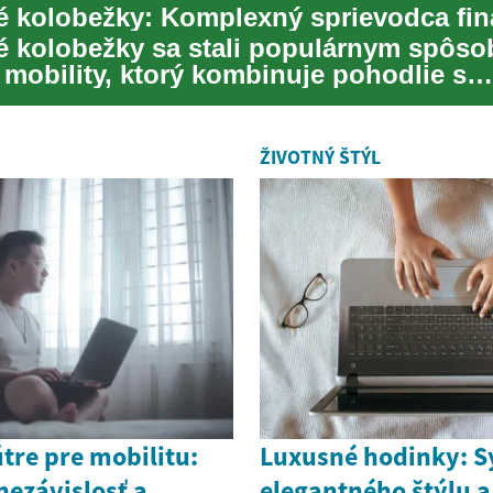
ké kolobežky sa stali populárnym spôs
 mobility, ktorý kombinuje pohodlie s
kým prístupom...
ŽIVOTNÝ ŠTÝL
útre pre mobilitu:
Luxusné hodinky: 
nezávislosť a
elegantného štýlu a