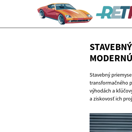
STAVEBNÝ
MODERNÚ
Stavebný priemysel
transformačného pr
výhodách a kľúčový
a ziskovosť ich pro