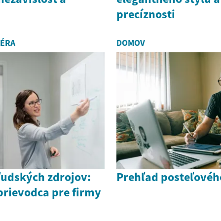
precíznosti
IÉRA
DOMOV
ľudských zdrojov:
Prehľad posteľovéh
rievodca pre firmy