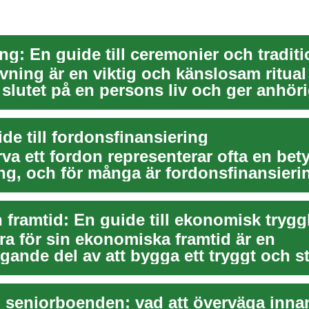
vning är en viktig och känslosam ritua
 slutet på en persons liv och ger anhör
att ...
de till fordonsfinansiering
rva ett fordon representerar ofta en be
ing, och för många är fordonsfinansieri
...
 framtid: En guide till ekonomisk trygg
ra för sin ekonomiska framtid är en
ande del av att bygga ett tryggt och sta
 akt...
l seniorboenden: vad att överväga innan