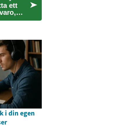
ta ett
varo,
k i din egen
ser