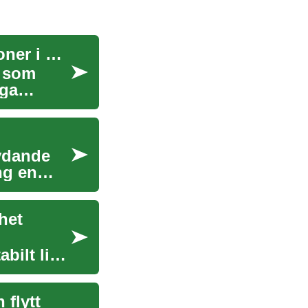
Begravning: En guide till ceremonier och traditioner i Sverige
l som
iga
tydande
ng en
het
bilt liv.
 flytt