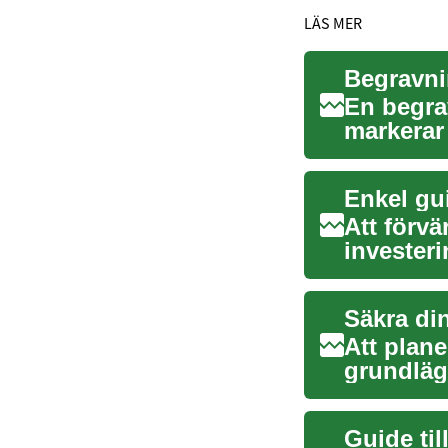
LÄS MER
En begra
markerar
möjlighet 
Enkel gui
Att förvä
invester
nödvändi
Säkra din
Att plane
grundlägg
Genom att
Guide til