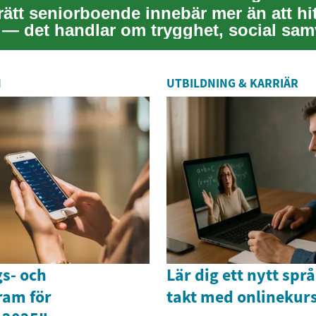
 rätt seniorboende innebär mer än att hit
 — det handlar om trygghet, social sam
...
N
UTBILDNING & KARRIÄR
s- och
Lär dig ett nytt språ
ram för
takt med onlinekur