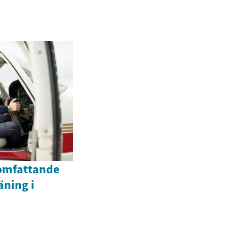
 omfattande
räning i