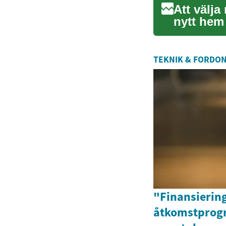
Att välja
nytt hem
vårdbeho
TEKNIK & FORDO
"Finansiering
åtkomstprog