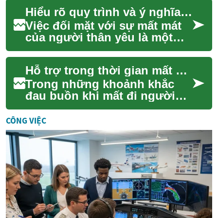
thể thiếu trong cuộc sống
Hiểu rõ quy trình và ý nghĩa của việc chia ly
hàng ngày,...
Việc đối mặt với sự mất mát
của người thân yêu là một
trong những trải nghiệm khó
khăn nhất trong cuộc đời.
Hỗ trợ trong thời gian mất mát
Trong quá...
Trong những khoảnh khắc
đau buồn khi mất đi người
thân yêu, việc đưa ra các
quyết định về nghi thức cuối
CÔNG VIỆC
đời có thể l...