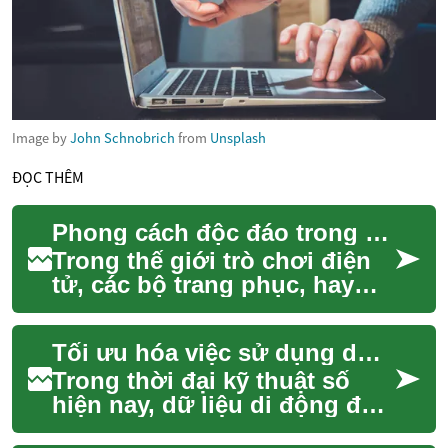
Image by
John Schnobrich
from
Unsplash
ĐỌC THÊM
Phong cách độc đáo trong trò chơi điện tử
Trong thế giới trò chơi điện
tử, các bộ trang phục, hay
còn gọi là "skin", đã trở
thành một phần không thể
Tối ưu hóa việc sử dụng dữ liệu di động
thiếu, man...
Trong thời đại kỹ thuật số
hiện nay, dữ liệu di động đã
trở thành một phần không