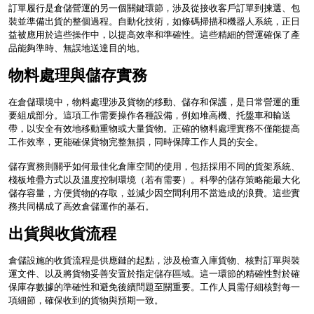
訂單履行是倉儲營運的另一個關鍵環節，涉及從接收客戶訂單到揀選、包
裝並準備出貨的整個過程。自動化技術，如條碼掃描和機器人系統，正日
益被應用於這些操作中，以提高效率和準確性。這些精細的營運確保了產
品能夠準時、無誤地送達目的地。
物料處理與儲存實務
在倉儲環境中，物料處理涉及貨物的移動、儲存和保護，是日常營運的重
要組成部分。這項工作需要操作各種設備，例如堆高機、托盤車和輸送
帶，以安全有效地移動重物或大量貨物。正確的物料處理實務不僅能提高
工作效率，更能確保貨物完整無損，同時保障工作人員的安全。
儲存實務則關乎如何最佳化倉庫空間的使用，包括採用不同的貨架系統、
棧板堆疊方式以及溫度控制環境（若有需要）。科學的儲存策略能最大化
儲存容量，方便貨物的存取，並減少因空間利用不當造成的浪費。這些實
務共同構成了高效倉儲運作的基石。
出貨與收貨流程
倉儲設施的收貨流程是供應鏈的起點，涉及檢查入庫貨物、核對訂單與裝
運文件、以及將貨物妥善安置於指定儲存區域。這一環節的精確性對於確
保庫存數據的準確性和避免後續問題至關重要。工作人員需仔細核對每一
項細節，確保收到的貨物與預期一致。