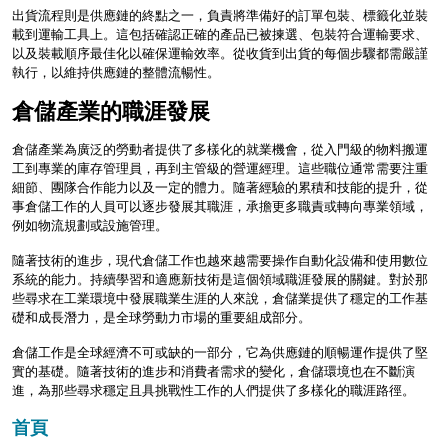
出貨流程則是供應鏈的終點之一，負責將準備好的訂單包裝、標籤化並裝
載到運輸工具上。這包括確認正確的產品已被揀選、包裝符合運輸要求、
以及裝載順序最佳化以確保運輸效率。從收貨到出貨的每個步驟都需嚴謹
執行，以維持供應鏈的整體流暢性。
倉儲產業的職涯發展
倉儲產業為廣泛的勞動者提供了多樣化的就業機會，從入門級的物料搬運
工到專業的庫存管理員，再到主管級的營運經理。這些職位通常需要注重
細節、團隊合作能力以及一定的體力。隨著經驗的累積和技能的提升，從
事倉儲工作的人員可以逐步發展其職涯，承擔更多職責或轉向專業領域，
例如物流規劃或設施管理。
隨著技術的進步，現代倉儲工作也越來越需要操作自動化設備和使用數位
系統的能力。持續學習和適應新技術是這個領域職涯發展的關鍵。對於那
些尋求在工業環境中發展職業生涯的人來說，倉儲業提供了穩定的工作基
礎和成長潛力，是全球勞動力市場的重要組成部分。
倉儲工作是全球經濟不可或缺的一部分，它為供應鏈的順暢運作提供了堅
實的基礎。隨著技術的進步和消費者需求的變化，倉儲環境也在不斷演
進，為那些尋求穩定且具挑戰性工作的人們提供了多樣化的職涯路徑。
首頁