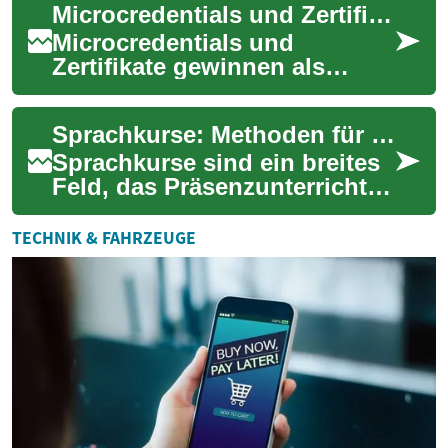
Microcredentials und Zertifikate als Ergänzung zum Studienweg
Möglichkeit, Bildun...
Microcredentials und
Zertifikate gewinnen als
ergänzende
Bildungsbausteine für
Sprachkurse: Methoden für effektives Lernen
Studierende und Berufstätige
an Bedeut...
Sprachkurse sind ein breites
Feld, das Präsenzunterricht,
Online-Angebote und hybride
Modelle umfasst. Ob Sie eine
TECHNIK & FAHRZEUGE
ne...