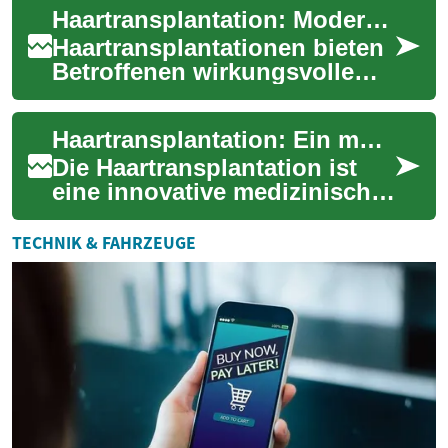
Haartransplantation: Moderne Hilfe gegen Haarausfall
natürlichere Resultate ...
Haartransplantationen bieten
Betroffenen wirkungsvolle
Möglichkeiten, lichter
werdendes Haar natürlich zu
Haartransplantation: Ein moderner Weg zu vollerem Haar
rekonstruie...
Die Haartransplantation ist
eine innovative medizinische
Lösung für Menschen, die
unter Haarausfall leiden.
TECHNIK & FAHRZEUGE
Diese for...