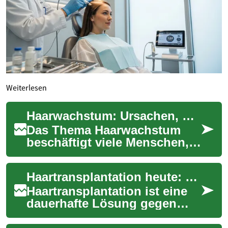
Weiterlesen
Haarwachstum: Ursachen, Lösungen und natürliche Fördermethoden
Das Thema Haarwachstum
beschäftigt viele Menschen,
die sich eine volle und
gesunde Haarpracht
Haartransplantation heute: Methoden, Forschung & Ergebnisse
wünschen. Ein gesundes ...
Haartransplantation ist eine
dauerhafte Lösung gegen
Haarausfall, die dank
moderner Techniken