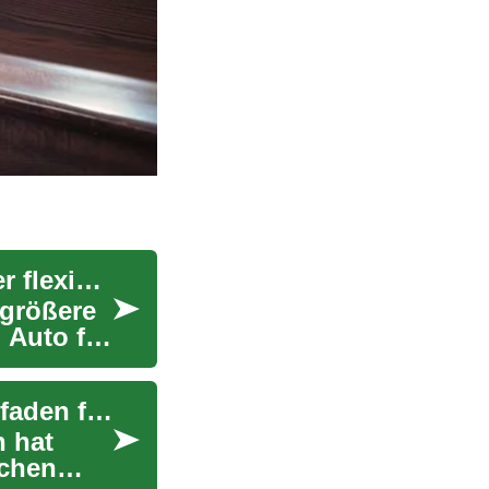
Auto kaufen, später bezahlen: Alles, was Sie über flexible Finanzierungsmöglichkeiten wissen müssen
 größere
 Auto für
Elektroautos für Senioren: Ein umfassender Leitfaden für kompakte und erschwingliche Modelle
n hat
uchen