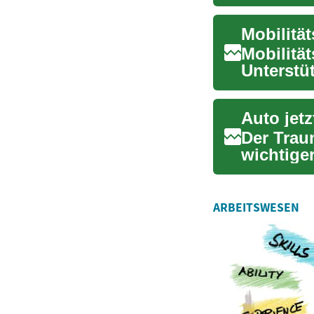
zunehmen
Mobilität
Unterstü
Mobilitä..
Der Trau
wichtiger
Unabhäng
ARBEITSWESEN