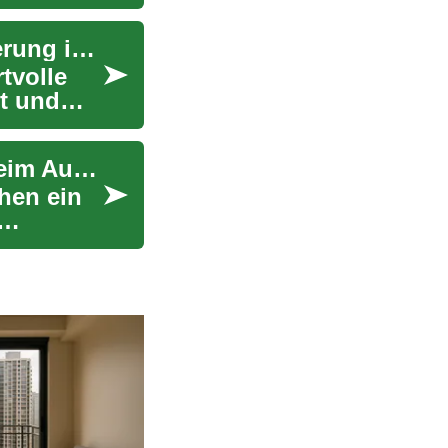
Mobilitätsroller: Komfort, Rechtliches und Förderung im Überblick
tvolle
it und
Auto jetzt kaufen, später bezahlen: Flexibilität beim Autokauf
hen ein