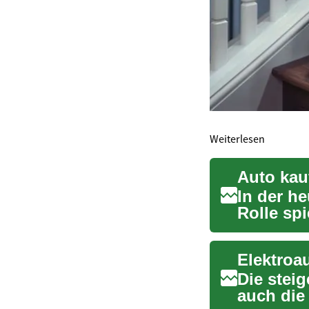
Weiterlesen
In der he
Rolle sp
vi...
Die stei
auch die