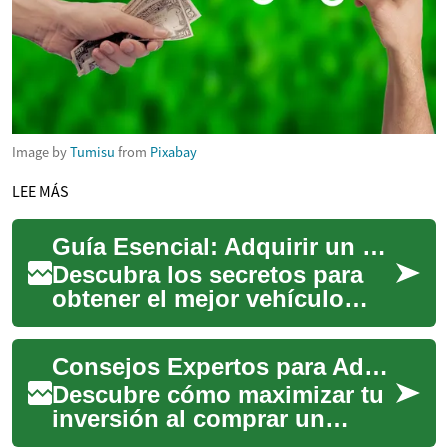
Image by
Tumisu
from
Pixabay
LEE MÁS
Guía Esencial: Adquirir un Coche de Segunda Mano con Éxito
Descubra los secretos para
obtener el mejor vehículo
usado sin comprometer su
bolsillo ni seguridad. Esta
Consejos Expertos para Adquirir un Coche de Segunda Mano
guía comple...
Descubre cómo maximizar tu
inversión al comprar un
vehículo usado. Esta guía