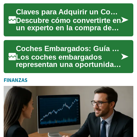
detallada te proporciona
Claves para Adquirir un Coche de Segunda Mano con Éxito
estrategias pro...
Descubre cómo convertirte en
un experto en la compra de
vehículos usados. Desde la
evaluación del estado del
Coches Embargados: Guía Completa para Comprar Vehículos en Subasta
coche ha...
Los coches embargados
representan una oportunidad
única para adquirir vehículos
a precios más bajos que en el
FINANZAS
mercado...