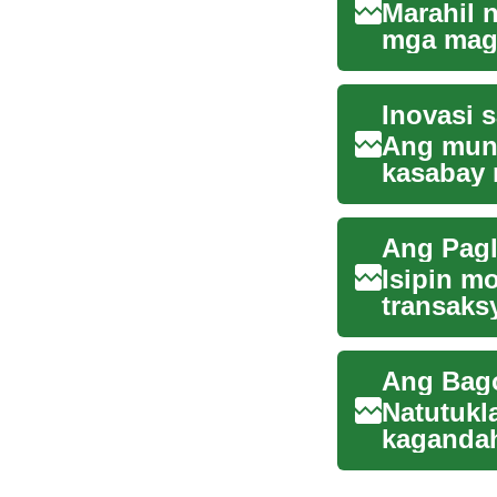
Marahil 
mga maga
ito ay hin
Ang mund
kasabay 
naghahan
Isipin m
transaks
integrate
Natutukl
kaganda
pakikipag