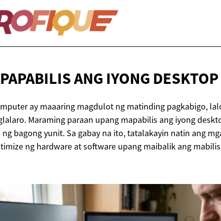
PAPABILIS ANG
IYONG DESKTOP
mputer ay maaaring magdulot ng matinding pagkabigo, lal
glalaro. Maraming paraan upang mapabilis ang iyong desk
i ng bagong yunit. Sa gabay na ito, tatalakayin natin ang m
timize ng hardware at software upang maibalik ang mabili