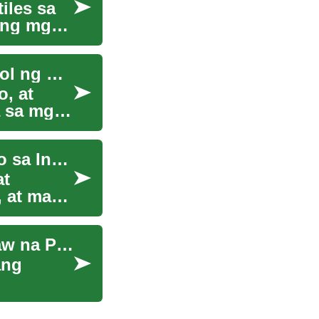
iles sa
ang mga
Inovasi sa Pangangalaga ng Karera: Ang Pagsibol ng Micro-Internship
, at
a sa mga
Ang Paglitaw ng Embedded Finance: Pagbabago sa Industriya ng Pinansyal
at
, at mas
Ang Bagong Henerasyon ng Mga Pang-Araw-araw na Pakikipagsapalaran
ang