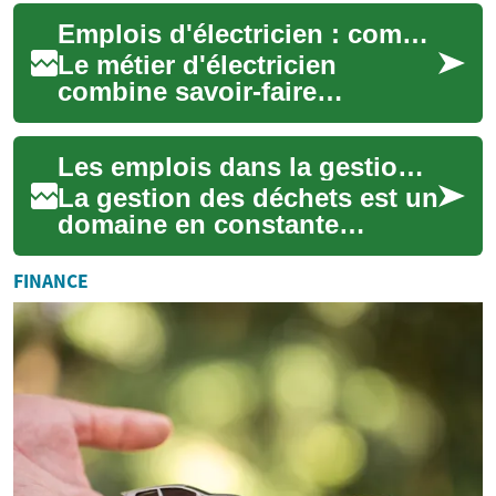
correctement cette
Emplois d'électricien : compétences, formation et perspectives
proposition est es...
Le métier d'électricien
combine savoir-faire
technique et compréhension
des normes de sécurité. Cette
Les emplois dans la gestion des déchets : Un secteur en pleine croissance
profession offr...
La gestion des déchets est un
domaine en constante
évolution, offrant de
nombreuses opportunités de
FINANCE
carrière pour ceu...