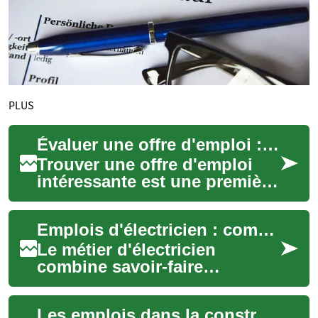
PLUS
Évaluer une offre d'emploi : guide pratique pour candidats
Trouver une offre d'emploi
intéressante est une première
victoire, mais évaluer
correctement cette
Emplois d'électricien : compétences, formation et perspectives
proposition est es...
Le métier d'électricien
combine savoir-faire
technique et compréhension
des normes de sécurité. Cette
Les emplois dans la construction en Suisse : opportunités et défis
profession offr...