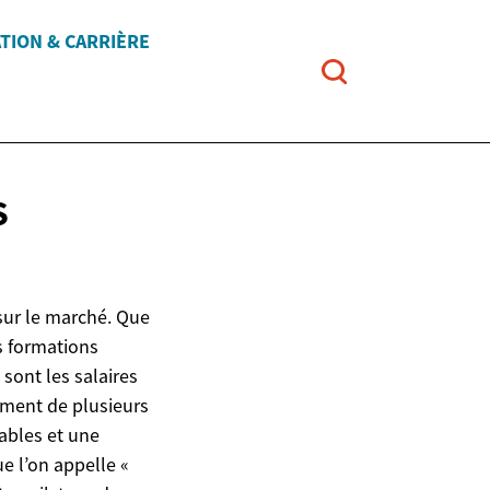
TION & CARRIÈRE
S
sur le marché. Que
s formations
sont les salaires
ement de plusieurs
iables et une
 l’on appelle «