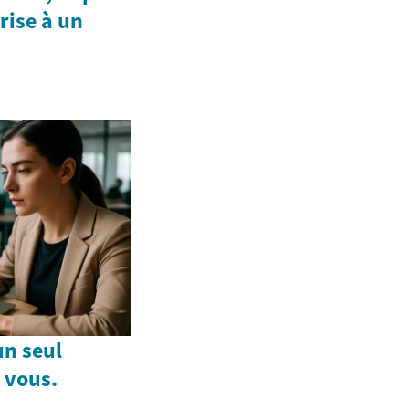
rise à un
un seul
 vous.