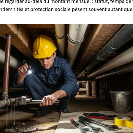
de regarder au-delà du montant mensuel : statut, temps de t
indemnités et protection sociale pèsent souvent autant que l