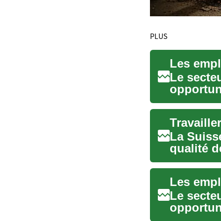
PLUS
Le secte
opportuni
reche...
La Suiss
qualité d
conditi...
Le secte
opportuni
reche...