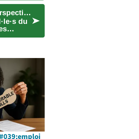
Travailler en Suisse: construction, salaires et perspectives de carrière
·le·s du
es
&#039;emploi