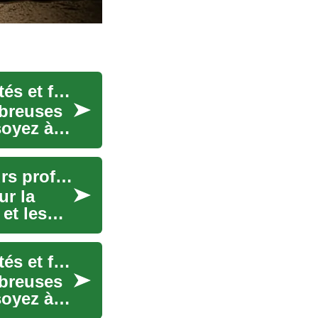
Les emplois de nettoyage en France : opportunités et formation
mbreuses
oyez à la
Travailler en Suisse : emplois, salaires et parcours professionnels
ur la
 et les
Les emplois de nettoyage en France : opportunités et formation
mbreuses
oyez à la