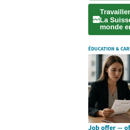
La Suisse
monde ent
opportuni
ÉDUCATION & CAR
Job offer — o