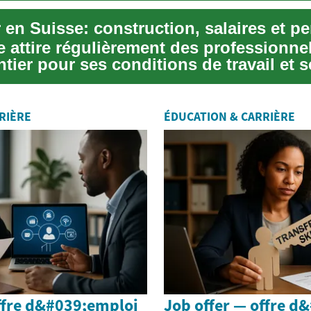
 attire régulièrement des professionnel
ier pour ses conditions de travail et s
...
RIÈRE
ÉDUCATION & CARRIÈRE
ffre d&#039;emploi
Job offer — offre d