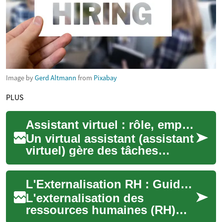
Image by
Gerd Altmann
from
Pixabay
PLUS
Assistant virtuel : rôle, emploi et organisation à distance
Un virtual assistant (assistant
virtuel) gère des tâches
administratives,
commerciales ou créatives à
L'Externalisation RH : Guide Complet pour Optimiser la Gestion des Ressources Humaines
distance pour d...
L'externalisation des
ressources humaines (RH)
représente une solution