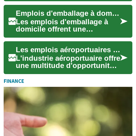
stratégique permettant aux
Emplois d'emballage à domicile : Une carrière à distance dans le secteur du packaging
entreprises de conf...
Les emplois d'emballage à
domicile offrent une
opportunité intéressante pour
ceux qui recherchent une
Les emplois aéroportuaires : Opportunités et défis dans le secteur de l'aviation
carrière flexib...
L'industrie aéroportuaire offre
une multitude d'opportunités
professionnelles
passionnantes et variées. Des
FINANCE
pistes au...