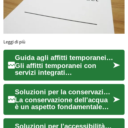
Leggi di più
Guida agli affitti temporanei con servizi integrati
Gli affitti temporanei con
servizi integrati
rappresentano una soluzione
abitativa sempre più popolare
Soluzioni per la conservazione dell'acqua
per chi cerca ...
La conservazione dell'acqua
è un aspetto fondamentale
per la gestione sostenibile
delle risorse idriche, sia a
Soluzioni per l'accessibilità e il comfort in abitazioni contemporanee
livell...