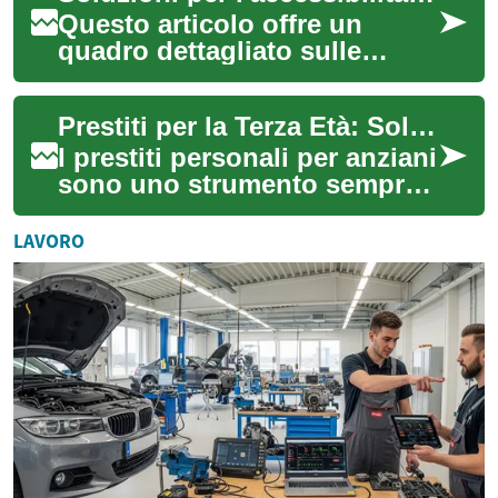
Questo articolo offre un
quadro dettagliato sulle
soluzioni pratiche per
migliorare accessibilità e
Prestiti per la Terza Età: Soluzioni per Anziani
comfort nelle abi...
I prestiti personali per anziani
sono uno strumento sempre
più richiesto per coprire
spese impreviste, migliorare
LAVORO
la ...