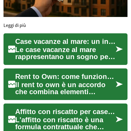
Leggi di più
Case vacanze al mare: un investimento immobiliare in Italia
Le case vacanze al mare
rappresentano un sogno per
molti e un'interessante
opportunità di investimento
Rent to Own: come funzionano le case in affitto con riscatto
immobiliare in...
Il rent to own è un accordo
che combina elementi
dell'affitto e dell'acquisto,
pensato per chi vuole
Affitto con riscatto per case e appartamenti: guida pratica
trasferirsi in u...
L'affitto con riscatto è una
formula contrattuale che