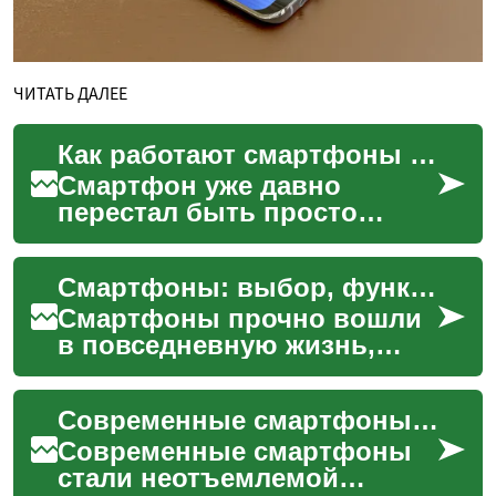
ЧИТАТЬ ДАЛЕЕ
Как работают смартфоны и что учитывать при выборе
Смартфон уже давно
перестал быть просто
телефоном для голосовой
связи: это карманный
Смартфоны: выбор, функции и влияние на повседневную жизнь
компьютер, инструмент для
работы...
Смартфоны прочно вошли
в повседневную жизнь,
заменив ряд отдельных
устройств и став центром
Современные смартфоны: как они работают и как выбрать
коммуникации, работы и
ра...
Современные смартфоны
стали неотъемлемой