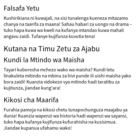
Falsafa Yetu
Kushirikiana ni kuwajali, na sisi tunalenga kueneza mitazamo
chanya na taarifa za maana! Sahau habari za uongo na drama –
tuko hapa kuwa wa kweli na kufanya mtandao kuwa mahali
angavu zaidi. Tufanye kujifunza kuvutia tena!
Kutana na Timu Zetu za Ajabu
Kundi la Mtindo wa Maisha
Tayari kuboresha mchezo wako wa maisha? Kundi letu
linakuleta mitindo na mbinu za hivi punde ili uishi maisha yako
bora zaidi! Kuanzia vidokezo vya mitindo hadi taratibu za
kujitunza, jiandae kung'ara!
Kikosi cha Maarifa
Furahia pamoja na kikosi chetu tunapochunguza maajabu ya
dunia! Kuanzia wapenzi wa historia hadi wapenzi wa sayansi,
tuko hapa kufanya kujifunza kufurahisha na kusisimua.
Jiandae kupanua ufahamu wako!