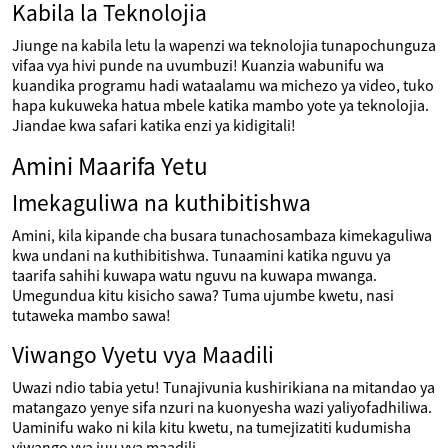
Kabila la Teknolojia
Jiunge na kabila letu la wapenzi wa teknolojia tunapochunguza
vifaa vya hivi punde na uvumbuzi! Kuanzia wabunifu wa
kuandika programu hadi wataalamu wa michezo ya video, tuko
hapa kukuweka hatua mbele katika mambo yote ya teknolojia.
Jiandae kwa safari katika enzi ya kidigitali!
Amini Maarifa Yetu
Imekaguliwa na kuthibitishwa
Amini, kila kipande cha busara tunachosambaza kimekaguliwa
kwa undani na kuthibitishwa. Tunaamini katika nguvu ya
taarifa sahihi kuwapa watu nguvu na kuwapa mwanga.
Umegundua kitu kisicho sawa? Tuma ujumbe kwetu, nasi
tutaweka mambo sawa!
Viwango Vyetu vya Maadili
Uwazi ndio tabia yetu! Tunajivunia kushirikiana na mitandao ya
matangazo yenye sifa nzuri na kuonyesha wazi yaliyofadhiliwa.
Uaminifu wako ni kila kitu kwetu, na tumejizatiti kudumisha
viwango vya juu vya maadili.