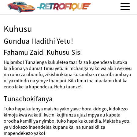
Kuhusu
Gundua Hadithi Yetu!
Fahamu Zaidi Kuhusu Sisi
Hujambo! Tunalenga kukuletea taarifa za kupendeza kutoka
kila kona ya dunia! Timu yetu ni mchanganyiko wa akili werevu
na roho za ubunifu, zikishirikiana kusambaza maarifa ambayo
ni ya mtindo na yenye thamani. Kila timu ina utaalamu katika
eneo lake la kupendeza. Hebu tuanze!
Tunachokifanya
Tuko hapa kufanya maisha yako yawe bora kidogo, kidokezo
kimoja kwa wakati! Iwe ni kujifunza ujuzi mpya au kupata
orodha kamili ya nyimbo, tuko hapa kukusaidia. Maktaba yetu
ya vidokezo inaendelea kupanuka, na tunasikiliza
mapendekezo yako!