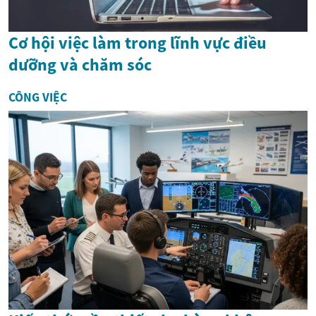
Cơ hội việc làm trong lĩnh vực điều
dưỡng và chăm sóc
CÔNG VIỆC