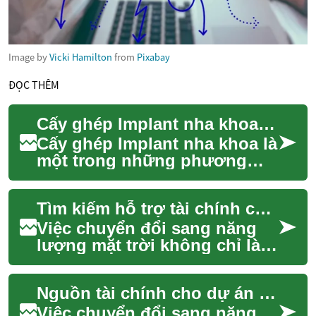
Image by
Vicki Hamilton
from
Pixabay
ĐỌC THÊM
Cấy ghép Implant nha khoa: Giải pháp phục hồi nụ cười hoàn hảo
Cấy ghép Implant nha khoa là
một trong những phương
pháp phục hồi răng hiệu quả
nhất hiện nay. Đây là kỹ thuật
Tìm kiếm hỗ trợ tài chính cho điện mặt trời
sử dụn...
Việc chuyển đổi sang năng
lượng mặt trời không chỉ là
một lựa chọn thân thiện với
môi trường mà còn mang lại
Nguồn tài chính cho dự án điện mặt trời gia đình
lợi ích ...
Việc chuyển đổi sang năng