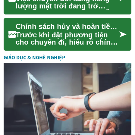
lượng mặt trời đang trở
thành một lựa chọn hấp dẫn
cho nhiều hộ gia đình trên
Chính sách hủy và hoàn tiền: điều cần biết trước khi đặt phương tiện
khắp thế giới...
Trước khi đặt phương tiện
cho chuyến đi, hiểu rõ chính
sách hủy và hoàn tiền giúp
bạn giảm rủi ro về chi phí và
GIÁO DỤC & NGHỀ NGHIỆP
lịch ...