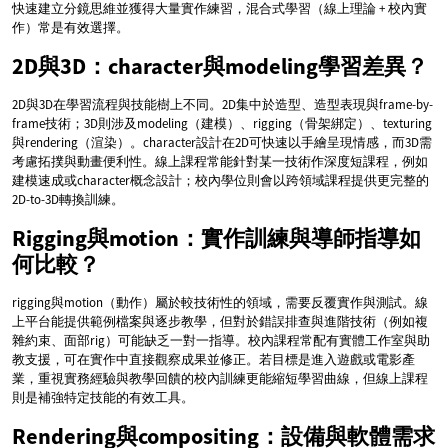
快速建立分鏡思維並獲得大量實作練習，混合式學習（線上理論 + 校內實
作）常是有效選擇。
2D與3D：character與modeling學習差異？
2D與3D在學習流程與技能樹上不同。2D集中於造型、造型表現與frame-by-
frame技術；3D則涉及modeling（建模）、rigging（骨架綁定）、texturing
與rendering（渲染）。character設計在2D可快速以手繪呈現情感，而3D需
考慮拓撲與動畫便利性。線上課程常能針對某一技術作深度短課程，例如
建模速成或character概念設計；校內學位則會以跨領域課程提供更完整的
2D-to-3D轉換訓練。
Rigging與motion：實作訓練與導師指導如
何比較？
rigging與motion（動作）屬於較技術性的領域，需要反覆實作與測試。線
上平台能提供範例檔案與逐步教學，但對於錯誤排查與進階技術（例如複
雜約束、面部rig）可能缺乏一對一指導。校內課程常配有實體工作室與助
教支援，可在實作中直接觀察成果並修正。若目標是進入遊戲或電影產
業，重視實務經驗與教學回饋的校內訓練更能縮短學習曲線，但線上課程
則是補強特定技能的有效工具。
Rendering與compositing：設備與軟體需求