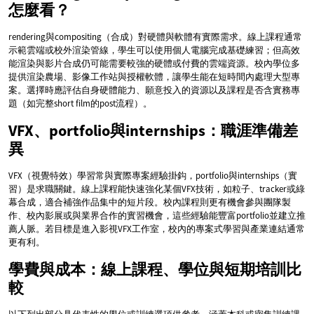
怎麼看？
rendering與compositing（合成）對硬體與軟體有實際需求。線上課程通常
示範雲端或校外渲染管線，學生可以使用個人電腦完成基礎練習；但高效
能渲染與影片合成仍可能需要較強的硬體或付費的雲端資源。校內學位多
提供渲染農場、影像工作站與授權軟體，讓學生能在短時間內處理大型專
案。選擇時應評估自身硬體能力、願意投入的資源以及課程是否含實務專
題（如完整short film的post流程）。
VFX、portfolio與internships：職涯準備差
異
VFX（視覺特效）學習常與實際專案經驗掛鈎，portfolio與internships（實
習）是求職關鍵。線上課程能快速強化某個VFX技術，如粒子、tracker或綠
幕合成，適合補強作品集中的短片段。校內課程則更有機會參與團隊製
作、校內影展或與業界合作的實習機會，這些經驗能豐富portfolio並建立推
薦人脈。若目標是進入影視VFX工作室，校內的專案式學習與產業連結通常
更有利。
學費與成本：線上課程、學位與短期培訓比
較