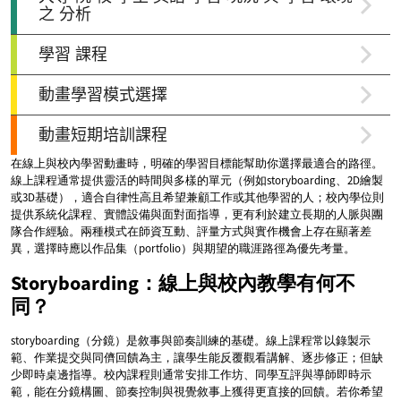
在線上與校內學習動畫時，明確的學習目標能幫助你選擇最適合的路徑。
線上課程通常提供靈活的時間與多樣的單元（例如storyboarding、2D繪製
或3D基礎），適合自律性高且希望兼顧工作或其他學習的人；校內學位則
提供系統化課程、實體設備與面對面指導，更有利於建立長期的人脈與團
隊合作經驗。兩種模式在師資互動、評量方式與實作機會上存在顯著差
異，選擇時應以作品集（portfolio）與期望的職涯路徑為優先考量。
Storyboarding：線上與校內教學有何不
同？
storyboarding（分鏡）是敘事與節奏訓練的基礎。線上課程常以錄製示
範、作業提交與同儕回饋為主，讓學生能反覆觀看講解、逐步修正；但缺
少即時桌邊指導。校內課程則通常安排工作坊、同學互評與導師即時示
範，能在分鏡構圖、節奏控制與視覺敘事上獲得更直接的回饋。若你希望