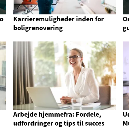
po
Karrieremuligheder inden for
On
boligrenovering
gu
Arbejde hjemmefra: Fordele,
Ud
udfordringer og tips til succes
M