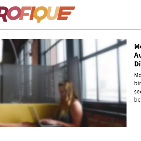
Mo
Av
D
Mo
bi
se
be